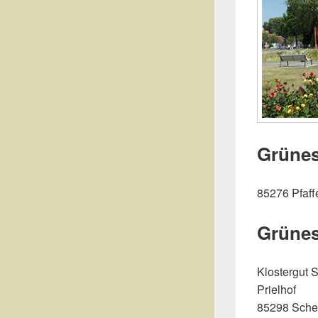
Grünes
85276 Pfaff
Grünes
Klostergut 
Prielhof
85298 Sche