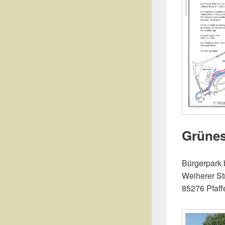
Grünes
Bürgerpark 
Weiherer St
85276 Pfaff