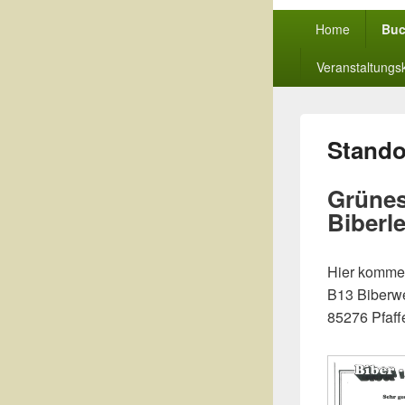
Primäres
Home
Buc
Menü
Veranstaltungs
Stando
Grünes
Biberl
Hier komme
B13 Biberwe
85276 Pfaff