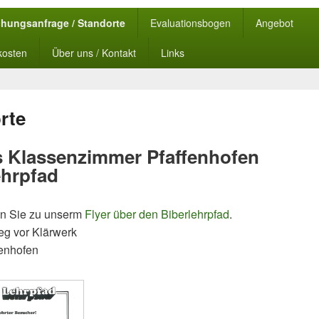
hungsanfrage / Standorte
Evaluationsbogen
Angebot
kosten
Über uns / Kontakt
Links
rte
 Klassenzimmer Pfaffenhofen
ehrpfad
n Sie zu unserm
Flyer über den Biberlehrpfad
.
g vor Klärwerk
enhofen