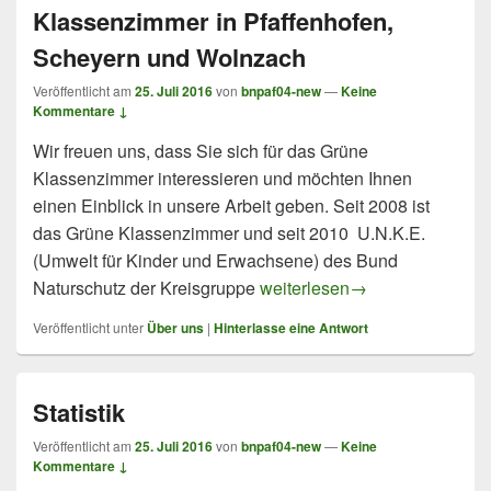
Klassenzimmer in Pfaffenhofen,
Scheyern und Wolnzach
Veröffentlicht am
25. Juli 2016
von
bnpaf04-new
—
Keine
Kommentare ↓
Wir freuen uns, dass Sie sich für das Grüne
Klassenzimmer interessieren und möchten Ihnen
einen Einblick in unsere Arbeit geben. Seit 2008 ist
das Grüne Klassenzimmer und seit 2010 U.N.K.E.
(Umwelt für Kinder und Erwachsene) des Bund
Willkommen im Grünen Klass
Naturschutz der Kreisgruppe
weiterlesen
→
Veröffentlicht unter
Über uns
|
Hinterlasse eine Antwort
Statistik
Veröffentlicht am
25. Juli 2016
von
bnpaf04-new
—
Keine
Kommentare ↓