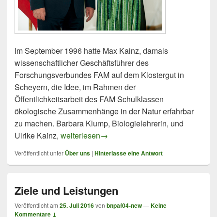
Im September 1996 hatte Max Kainz, damals
wissenschaftlicher Geschäftsführer des
Forschungsverbundes FAM auf dem Klostergut in
Scheyern, die Idee, im Rahmen der
Öffentlichkeitsarbeit des FAM Schulklassen
ökologische Zusammenhänge in der Natur erfahrbar
zu machen. Barbara Klump, Biologielehrerin, und
Historie des grünen Klassenzimmers
Ulrike Kainz,
weiterlesen
→
Veröffentlicht unter
Über uns
|
Hinterlasse eine Antwort
Ziele und Leistungen
Veröffentlicht am
25. Juli 2016
von
bnpaf04-new
—
Keine
Kommentare ↓